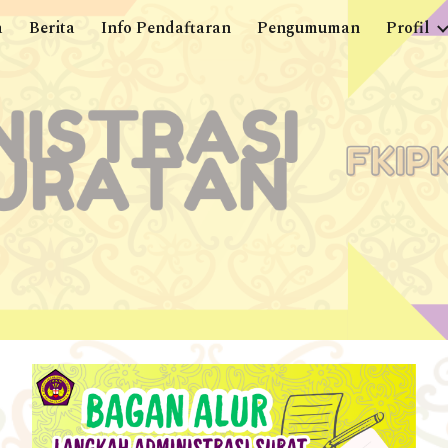
a
Berita
Info Pendaftaran
Pengumuman
Profil
ip to main content
Skip to navigat