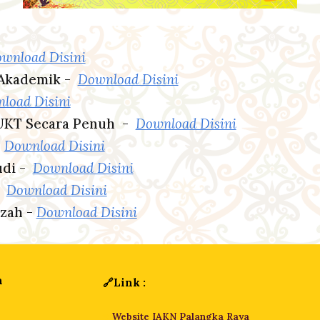
wnload Disini
 Akademik
-
Download Disini
load Disini
UKT Secara Penuh
-
Download Disini
-
Download Disini
udi
-
Download Disini
-
Download Disini
azah -
Download Disini
n
🔗Link :
Website IAKN Palangka Raya
🌐